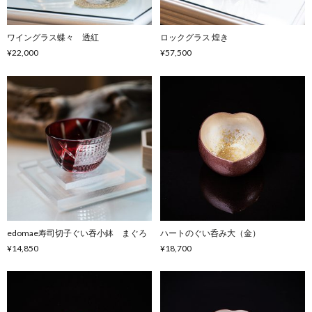
ワイングラス蝶々 透紅
ロックグラス 煌き
¥22,000
¥57,500
edomae寿司切子ぐい吞小鉢 まぐろ
ハートのぐい呑み大（金）
¥14,850
¥18,700