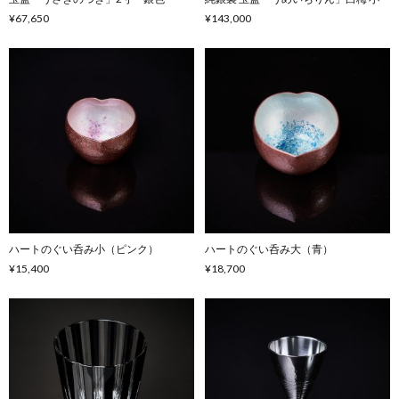
¥67,650
¥143,000
ハートのぐい呑み小（ピンク）
ハートのぐい呑み大（青）
¥15,400
¥18,700