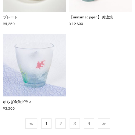
プレート
【unnamed japan】 美濃焼
¥5,280
¥19,800
ゆらぎ金魚グラス
¥3,500
≪
1
2
3
4
≫