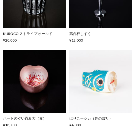
KUROCO ストライプ オールド
高台杯しずく
¥20,000
¥12,000
ハートのぐい呑み大（赤）
はりこーシカ（鯉のぼり）
¥18,700
¥4,000