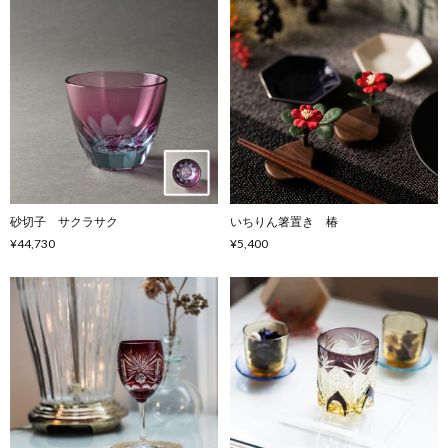
砂切子 サクラサク
いちりん箸置き 椿
¥44,730
¥5,400