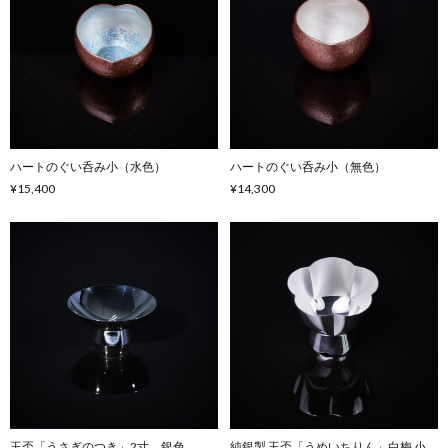
ハートのぐい呑み小（水色）
ハートのぐい呑み小（無色）
¥15,400
¥14,300
玉盃「うさぎのつき」2寸 銀色
純銀製 玉盃「うめいちりん」白梅 小