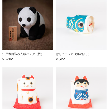
江戸木目込み人形 パンダ（親）
はりこーシカ（鯉のぼり）
¥16,500
¥4,000