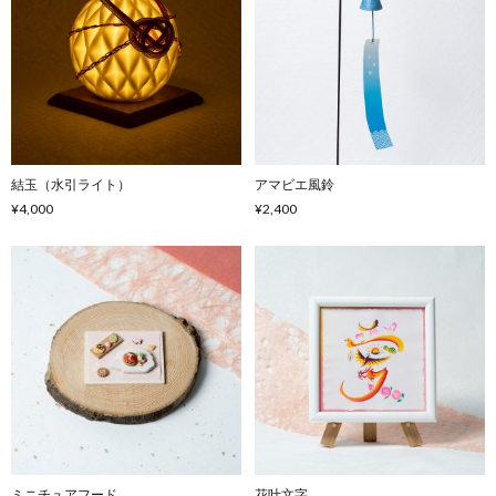
結玉（水引ライト）
アマビエ風鈴
¥4,000
¥2,400
ミニチュアフード
花叶文字