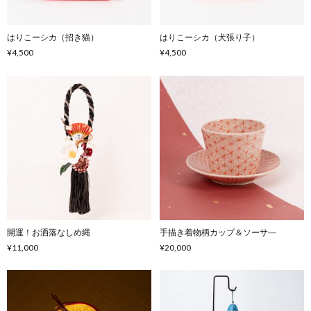
はりこーシカ（招き猫）
はりこーシカ（犬張り子）
¥4,500
¥4,500
開運！お洒落なしめ縄
手描き着物柄カップ＆ソーサ―
¥11,000
¥20,000