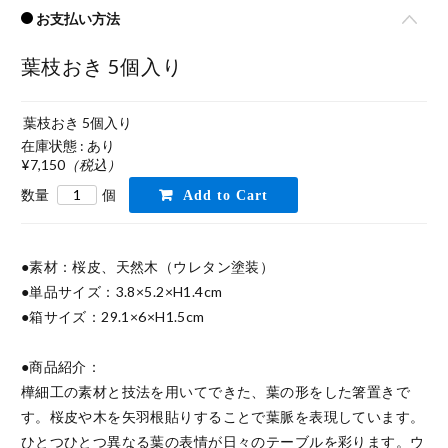
お支払い方法
葉枝おき 5個入り
葉枝おき 5個入り
在庫状態 : あり
¥7,150
（税込）
数量
個
●素材：桜皮、天然木（ウレタン塗装）

●単品サイズ：3.8×5.2×H1.4cm

●箱サイズ：29.1×6×H1.5cm

●商品紹介：

樺細工の素材と技法を用いてできた、葉の形をした箸置きで
す。桜皮や木を矢羽根貼りすることで葉脈を表現しています。
ひとつひとつ異なる葉の表情が日々のテーブルを彩ります。ウ