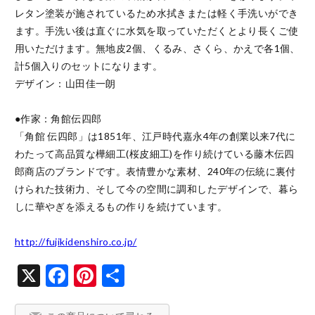
レタン塗装が施されているため水拭きまたは軽く手洗いができ
ます。手洗い後は直ぐに水気を取っていただくとより長くご使
用いただけます。無地皮2個、くるみ、さくら、かえで各1個、
計5個入りのセットになります。

デザイン：山田佳一朗

●作家：角館伝四郎

「角館 伝四郎」は1851年、江戸時代嘉永4年の創業以来7代に
わたって高品質な樺細工(桜皮細工)を作り続けている藤木伝四
郎商店のブランドです。表情豊かな素材、240年の伝統に裏付
けられた技術力、そして今の空間に調和したデザインで、暮ら
しに華やぎを添えるもの作りを続けています。

http://fujikidenshiro.co.jp/
X
Facebook
Pinterest
共
有