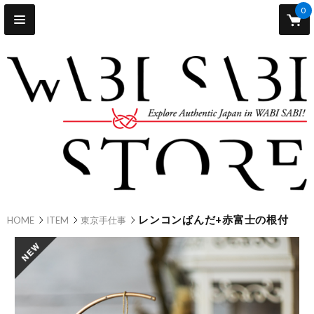
0
レンコンぱんだ+赤富士の根付
HOME
ITEM
東京手仕事
new