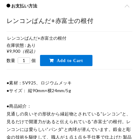
お支払い方法
レンコンぱんだ+赤富士の根付
レンコンぱんだ+赤富士の根付
在庫状態 : あり
¥9,900
（税込）
数量
個
●素材：SV925、ロジウムメッキ

●サイズ： 縦90mm×横24mm/5g

●商品紹介：

見通しの良いその形状から縁起物とされている“レンコン”と、
見るだけで開運力があると伝えられている“赤富士”の根付。レ
ンコンには愛らしい“パンダ”と肉球が潜んでいます。鍛金と彫
金の技術を駆使して、職人が１点１点を手仕事で仕上げた製品