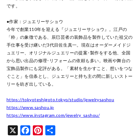
です。

●作家：ジュエリーサショウ

今年で創業110年を迎える『ジュエリーサショウ』。江戸の
「粋」の象徴である、辰巳芸者の装飾品を製作していた祖父の
手仕事を受け継いだ3代目佐生真一。現在はオーダーメイドジ
ュエリー、オリジナルジュエリーの提案･製作をする他、全国
から思い出品の修理･リフォームの依頼も多い。映画や舞台の
宝飾品製作にも定評がある。「素材を生かすこと、想いをつな
ぐこと」を信条とし、ジュエリーと持ち主の間に新しいストー
リーを紡ぎ出している。

https://tokyoteshigoto.tokyo/studio/jewelrysashou
https://www.sashou.jp
https://www.instagram.com/jewelry_sashou/
X
Facebook
Pinterest
共