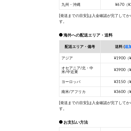
九州・沖縄
¥670（¥
[発送までの目安]は入金確認が完了して
す。
海外への配送エリア・送料
配送エリア・備考
送料 (
追
アジア
¥1900（
オセアニア/北・中
¥3900（
米/中近東
ヨーロッパ
¥3150（
南米/アフリカ
¥3600（
[発送までの目安]は入金確認が完了して
す。
お支払い方法