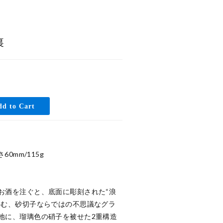
裏
0mm/115g

お酒を注ぐと、底面に彫刻された“浪
込む、砂切子ならではの不思議なグラ
地に、瑠璃色の硝子を被せた2重構造