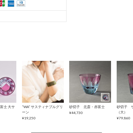
富士 大サ
“WA” サスティナブルグリ
砂切子 北斎・赤富士
砂切子 
ーン
（大）
¥44,730
¥19,250
¥79,860