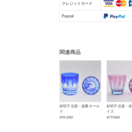
クレジットカード
Paypal
関連商品
砂切子 北斎・波裏 オール
砂切子 北斎・赤
ド
イズ
¥95,840
¥79,860