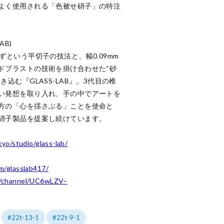
よく使用される「色被せ硝子」の特注
B)

ずという平切子の技法と、幅0.09mm
ドブラストの技術を掛け合わせた“砂
込む『GLASS-LAB』。3代目の椎
い発想を取り入れ、手の中でアートを
方の「心を揺さぶる」ことを使命と
硝子製品を提案し続けています。

yo/studio/glass-lab/
m/glasslab417/
m/channel/UC6wLZV–
22t-13-1
22t-9-1