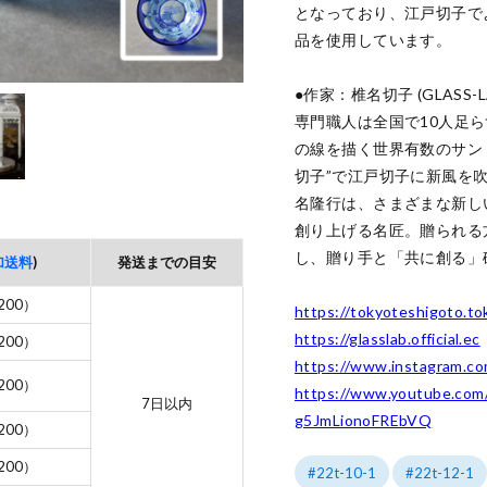
となっており、江戸切子で
品を使用しています。

●作家：椎名切子 (GLASS-LA
専門職人は全国で10人足ら
の線を描く世界有数のサン
切子”で江戸切子に新風を吹き
名隆行は、さまざまな新し
創り上げる名匠。贈られる
し、贈り手と「共に創る」
加送料
)
発送までの目安
200）
https://tokyoteshigoto.tok
https://glasslab.official.ec
200）
https://www.instagram.co
200）
https://www.youtube.co
7日以内
g5JmLionoFREbVQ
200）
200）
22t-10-1
22t-12-1