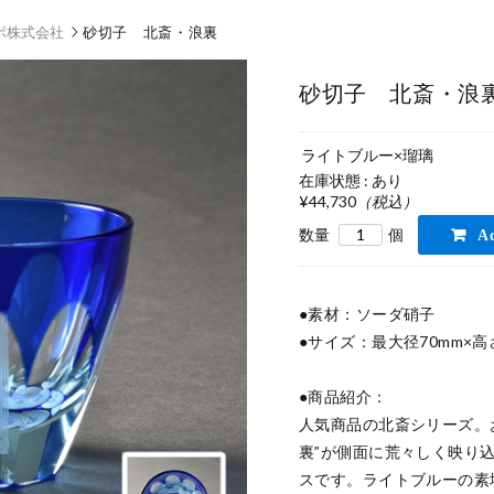
ボ株式会社
砂切子 北斎・浪裏
砂切子 北斎・浪
ライトブルー×瑠璃
在庫状態 : あり
¥44,730
（税込）
数量
個
●素材：ソーダ硝子

●サイズ：最大径70mm×高さ6
●商品紹介：

人気商品の北斎シリーズ。
裏”が側面に荒々しく映り
スです。ライトブルーの素