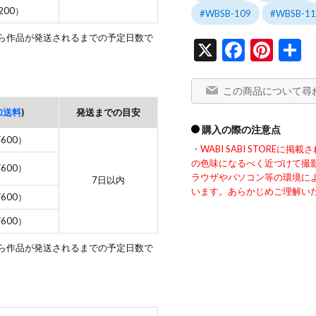
200）
WBSB-109
WBSB-11
から作品が発送されるまでの予定日数で
X
Facebo
Pint
この商品について尋
加送料
)
発送までの目安
購入の際の注意点
¥600）
・WABI SABI STORE
の色味になるべく近づけて撮
¥600）
ラウザやパソコン等の環境に
7日以内
います。あらかじめご理解い
¥600）
¥600）
から作品が発送されるまでの予定日数で