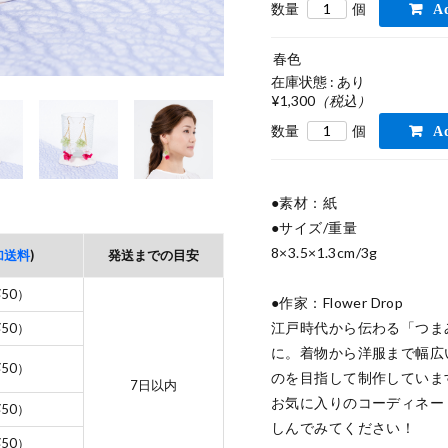
数量
個
春色
在庫状態 : あり
¥1,300
（税込）
数量
個
●素材：紙

●サイズ/重量

8×3.5×1.3cm/3g

加送料
)
発送までの目安
¥50）
●作家：Flower Drop

江戸時代から伝わる「つま
¥50）
に。着物から洋服まで幅広
¥50）
のを目指して制作していま
7日以内
お気に入りのコーディネー
¥50）
¥50）