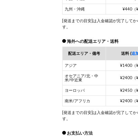
九州・沖縄
¥440（
[発送までの目安]は入金確認が完了して
す。
海外への配送エリア・送料
配送エリア・備考
送料 (
追
アジア
¥1400（
オセアニア/北・中
¥2400（
米/中近東
ヨーロッパ
¥2450（
南米/アフリカ
¥2400（
[発送までの目安]は入金確認が完了して
す。
お支払い方法