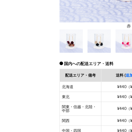
赤
国内への配送エリア・送料
配送エリア・備考
送料 (
追
北海道
¥440（
東北
¥440（
関東・信越・北陸・
¥440（
中部
関西
¥440（
中国・四国
¥440（