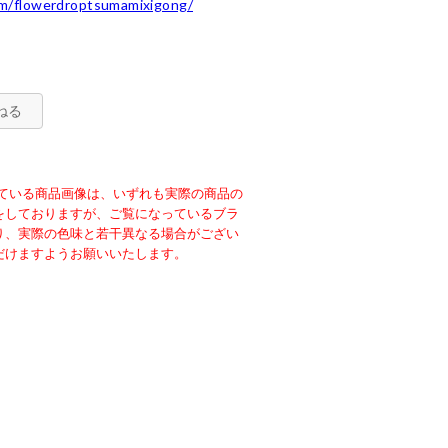
om/flowerdroptsumamixigong/
ok
erest
共
有
ねる
掲載されている商品画像は、いずれも実際の商品の
をしておりますが、ご覧になっているブラ
り、実際の色味と若干異なる場合がござい
だけますようお願いいたします。