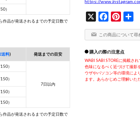
https://www.instagram.c
¥50）
X
Facebo
Pint
から作品が発送されるまでの予定日数で
この商品について尋
購入の際の注意点
加送料
)
発送までの目安
WABI SABI STOREに
¥150）
色味になるべく近づけて撮影
ウザやパソコン等の環境によ
¥150）
ます。あらかじめご理解いた
7日以内
¥150）
¥150）
から作品が発送されるまでの予定日数で